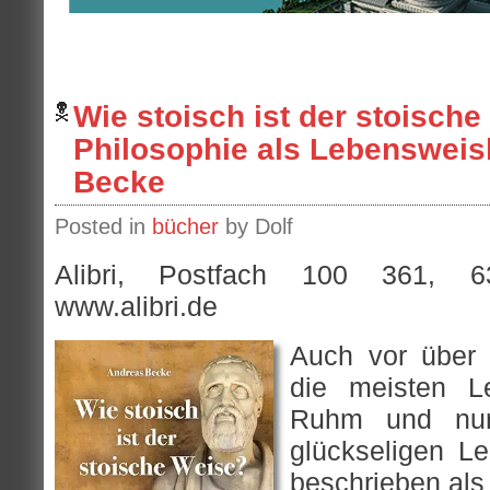
Wie stoisch ist der stoische
Philosophie als Lebensweis
Becke
Posted in
bücher
by Dolf
Alibri, Postfach 100 361, 63
www.alibri.de
Auch vor über 
die meisten L
Ruhm und nu
glückseligen Le
beschrieben als