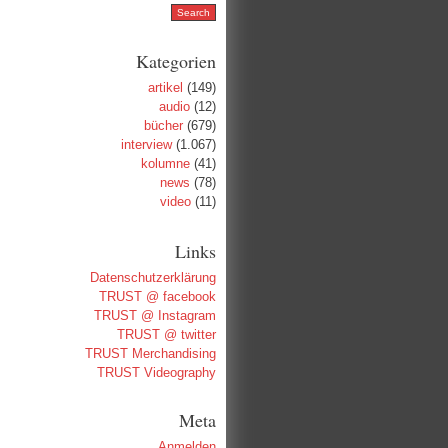
Kategorien
artikel
(149)
audio
(12)
bücher
(679)
interview
(1.067)
kolumne
(41)
news
(78)
video
(11)
Links
Datenschutzerklärung
TRUST @ facebook
TRUST @ Instagram
TRUST @ twitter
TRUST Merchandising
TRUST Videography
Meta
Anmelden