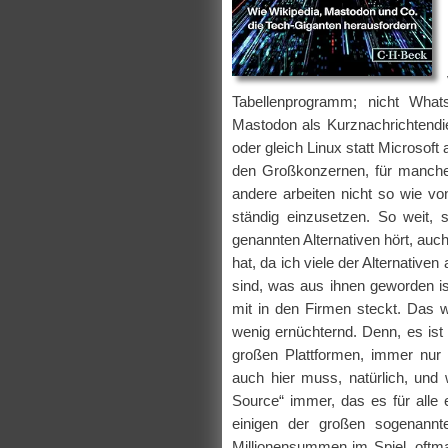
Tabellenprogramm; nicht What
Mastodon als Kurznachrichtend
oder gleich Linux statt Microsoft
den Großkonzernen, für manche
andere arbeiten nicht so wie v
ständig einzusetzen. So weit
genannten Alternativen hört, auc
hat, da ich viele der Alternative
sind, was aus ihnen geworden ist
mit in den Firmen steckt. Das 
wenig ernüchternd. Denn, es ist
großen Plattformen, immer nur 
auch hier muss, natürlich, und 
Source“ immer, das es für alle 
einigen der großen sogenannt
Millionensummen im Spiel, oftma