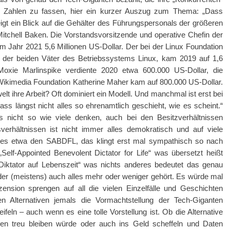
n Zahlen zu fassen, hier ein kurzer Auszug zum Thema: „Dass
zeigt ein Blick auf die Gehälter des Führungspersonals der größeren
 Mitchell Baken. Die Vorstandsvorsitzende und operative Chefin der
 im Jahr 2021 5,6 Millionen US-Dollar. Der bei der Linux Foundation
er der beiden Väter des Betriebssystems Linux, kam 2019 auf 1,6
 Moxie Marlinspike verdiente 2020 etwa 600.000 US-Dollar, die
Wikimedia Foundation Katherine Maher kam auf 800.000 US-Dollar.
welt ihre Arbeit? Oft dominiert ein Modell. Und manchmal ist erst bei
s längst nicht alles so ehrenamtlich geschieht, wie es scheint.“
s nicht so wie viele denken, auch bei den Besitzverhältnissen
erhältnissen ist nicht immer alles demokratisch und auf viele
bt es etwa den SABDFL, das klingt erst mal sympathisch so nach
„Self-Appointed Benevolent Dictator for Life“ was übersetzt heißt
 Diktator auf Lebenszeit“ was nichts anderes bedeutet das genau
der (meistens) auch alles mehr oder weniger gehört. Es würde mal
nsion sprengen auf all die vielen Einzelfälle und Geschichten
n Alternativen jemals die Vormachtstellung der Tech-Giganten
ifeln – auch wenn es eine tolle Vorstellung ist. Ob die Alternative
len treu bleiben würde oder auch ins Geld scheffeln und Daten