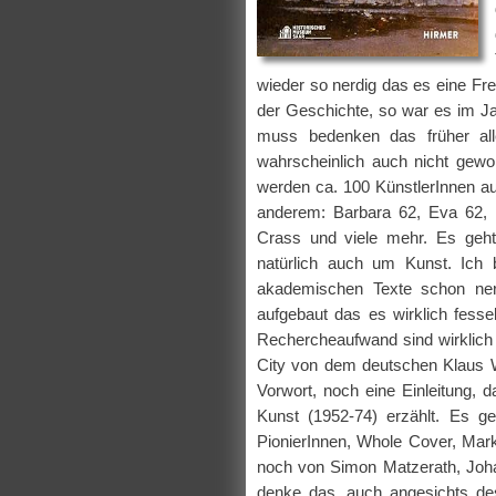
wieder so nerdig das es eine Fre
der Geschichte, so war es im Ja
muss bedenken das früher all
wahrscheinlich auch nicht gewo
werden ca. 100 KünstlerInnen au
anderem: Barbara 62, Eva 62, Bl
Crass und viele mehr. Es geht 
natürlich auch um Kunst. Ich 
akademischen Texte schon nerv
aufgebaut das es wirklich fesse
Rechercheaufwand sind wirklich
City von dem deutschen Klaus W
Vorwort, noch eine Einleitung, 
Kunst (1952-74) erzählt. Es geh
PionierInnen, Whole Cover, Mark
noch von Simon Matzerath, Joha
denke das, auch angesichts des