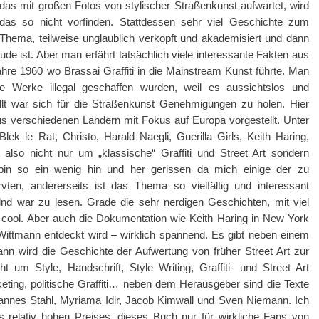
das mit großen Fotos von stylischer Straßenkunst aufwartet, wird
das so nicht vorfinden. Stattdessen sehr viel Geschichte zum
Thema, teilweise unglaublich verkopft und akademisiert und dann
ude ist. Aber man erfährt tatsächlich viele interessante Fakten aus
hre 1960 wo Brassai Graffiti in die Mainstream Kunst führte. Man
e Werke illegal geschaffen wurden, weil es aussichtslos und
llt war sich für die Straßenkunst Genehmigungen zu holen. Hier
s verschiedenen Ländern mit Fokus auf Europa vorgestellt. Unter
ek le Rat, Christo, Harald Naegli, Guerilla Girls, Keith Haring,
also nicht nur um „klassische“ Graffiti und Street Art sondern
bin so ein wenig hin und her gerissen da mich einige der zu
ten, andererseits ist das Thema so vielfältig und interessant
lnd war zu lesen. Grade die sehr nerdigen Geschichten, mit viel
 cool. Aber auch die Dokumentation wie Keith Haring in New York
ittmann entdeckt wird – wirklich spannend. Es gibt neben einem
dann wird die Geschichte der Aufwertung von früher Street Art zur
t um Style, Handschrift, Style Writing, Graffiti- und Street Art
eting, politische Graffiti… neben dem Herausgeber sind die Texte
nnes Stahl, Myriama Idir, Jacob Kimwall und Sven Niemann. Ich
 relativ hohen Preises, dieses Buch nur für wirkliche Fans von