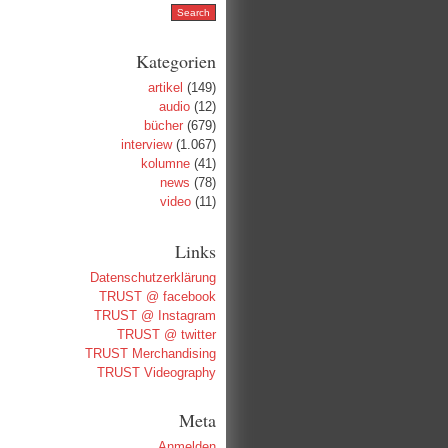
Kategorien
artikel
(149)
audio
(12)
bücher
(679)
interview
(1.067)
kolumne
(41)
news
(78)
video
(11)
Links
Datenschutzerklärung
TRUST @ facebook
TRUST @ Instagram
TRUST @ twitter
TRUST Merchandising
TRUST Videography
Meta
Anmelden