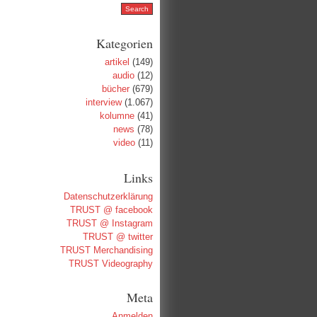
Kategorien
artikel
(149)
audio
(12)
bücher
(679)
interview
(1.067)
kolumne
(41)
news
(78)
video
(11)
Links
Datenschutzerklärung
TRUST @ facebook
TRUST @ Instagram
TRUST @ twitter
TRUST Merchandising
TRUST Videography
Meta
Anmelden