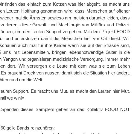
Wir finden das einfach zum Kotzen was hier abgeht, es macht uns
 den Leuten Hoffnung genommen wird, dass Menschen auf offener
 wieder mal die Ärmsten sowieso am meisten darunter leiden, dass
verlieren, diese Gewalt- und Machtorgie von Militärs und Polizei.
 können, um den Leuten Support zu geben. Mit dem Projekt FOOD
nd unterstützen damit die Menschen hier vor Ort direkt. Wir
 schauen auch mal für ihre Kinder wenn sie auf der Strasse sind,
lums mit Lebensmitteln, bringen lebensnotwendige Güter in die
n Yangon und organisieren medizinische Versorgung. Immer mehr
ben dort. Wir versorgen die Leute mit dem was sie zum Leben
 Es braucht Druck von aussen, damit sich die Situation hier ändert.
chten rund um die Welt.
r euren Support. Es macht uns Mut, es macht den Leuten hier Mut.
ntil we win!»
d Spenden dieses Samplers gehen an das Kollektiv FOOD NOT
 60 geile Bands reinzuhören: