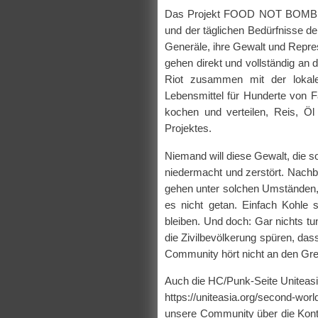
Das Projekt FOOD NOT BOMBS M
und der täglichen Bedürfnisse d
Generäle, ihre Gewalt und Repr
gehen direkt und vollständig 
Riot zusammen mit der lokale
Lebensmittel für Hunderte von F
kochen und verteilen, Reis, Ö
Projektes.
Niemand will diese Gewalt, die 
niedermacht und zerstört. Nachbar
gehen unter solchen Umständen, 
es nicht getan. Einfach Kohle 
bleiben. Und doch: Gar nichts t
die Zivilbevölkerung spüren, das
Community hört nicht an den Gre
Auch die HC/Punk-Seite Uniteasi
https://uniteasia.org/second-
unsere Community über die Konti