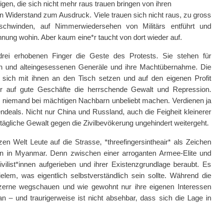
en, die sich nicht mehr raus trauen bringen von ihren
ln Widerstand zum Ausdruck. Viele trauen sich nicht raus, zu gross
rschwinden, auf Nimmerwiedersehen von Militärs entführt und
nung wohin. Aber kaum eine*r taucht von dort wieder auf.
drei erhobenen Finger die Geste des Protests. Sie stehen für
en und alteingesessenen Generäle und ihre Machtübernahme. Die
 sich mit ihnen an den Tisch setzen und auf den eigenen Profit
Gier auf gute Geschäfte die herrschende Gewalt und Repression.
n niemand bei mächtigen Nachbarn unbeliebt machen. Verdienen ja
ndeals. Nicht nur China und Russland, auch die Feigheit kleinerer
 tägliche Gewalt gegen die Zivilbevökerung ungehindert weitergeht.
n Welt Leute auf die Strasse, *threefingersintheair* als Zeichen
en in Myanmar. Denn zwischen einer arroganten Armee-Elite und
ivilist*innen aufgerieben und ihrer Existenzgrundlage beraubt. Es
ielem, was eigentlich selbstverständlich sein sollte. Während die
erne wegschauen und wie gewohnt nur ihre eigenen Interessen
an – und traurigerweise ist nicht absehbar, dass sich die Lage in