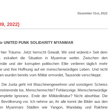
Dezember 31st, 2022
9, 2022)
 für UNITED PUNK SOLIDARITY MYANMAR
 hier Träume. Jetzt herrscht Gewalt. Wir sind wütend.» Seit dem
1 eskaliert die Situation in Myanmar weiter. Zwischen den
le und der korrupten politischen Elite verlieren täglich mehr
e und ihre Hoffnung auf ein menschenwürdiges Leben. Und nicht
nnen wurden bereits vom Militär ermordet, Tausende verschleppt.
 Die Junta geht mit Maschinengewehren und sonstigem Scheiss
monstrierende los. Menschenrechte? Fehlanzeige. Menschenwürdige
mplette Ignoranz. Ende der Militärdiktatur? Nicht absehbar. Die
ie Bevölkerung vor. Ich nehme an, ihr alle kennt die Bilder aus den
von Myanmars Städten wie Yangon, Mandalay und Rakhine