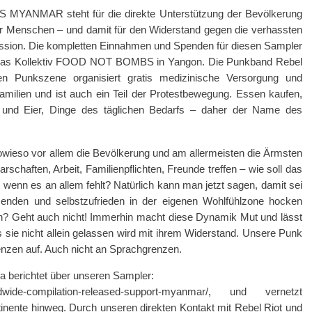
YANMAR steht für die direkte Unterstützung der Bevölkerung
er Menschen – und damit für den Widerstand gegen die verhassten
ession. Die kompletten Einnahmen und Spenden für diesen Sampler
an das Kollektiv FOOD NOT BOMBS in Yangon. Die Punkband Rebel
n Punkszene organisiert gratis medizinische Versorgung und
amilien und ist auch ein Teil der Protestbewegung. Essen kaufen,
l und Eier, Dinge des täglichen Bedarfs – daher der Name des
sowieso vor allem die Bevölkerung und am allermeisten die Ärmsten
schaften, Arbeit, Familienpflichten, Freunde treffen – wie soll das
wenn es an allem fehlt? Natürlich kann man jetzt sagen, damit sei
senden und selbstzufrieden in der eigenen Wohlfühlzone hocken
un? Geht auch nicht! Immerhin macht diese Dynamik Mut und lässt
s sie nicht allein gelassen wird mit ihrem Widerstand. Unsere Punk
nzen auf. Auch nicht an Sprachgrenzen.
a berichtet über unseren Sampler:
worldwide-compilation-released-support-myanmar/, und vernetzt
nente hinweg. Durch unseren direkten Kontakt mit Rebel Riot und