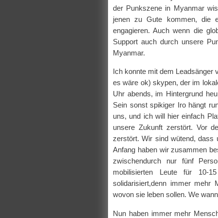
der Punkszene in Myanmar wiss
jenen zu Gute kommen, die e
engagieren. Auch wenn die glob
Support auch durch unsere Punk
Myanmar.
Ich konnte mit dem Leadsänger v
es wäre ok) skypen, der im lokal
Uhr abends, im Hintergrund heule
Sein sonst spikiger Iro hängt ru
uns, und ich will hier einfach P
unsere Zukunft zerstört. Vor d
zerstört. Wir sind wütend, da
Anfang haben wir zusammen besp
zwischendurch nur fünf Per
mobilisierten Leute für 10
solidarisiert,denn immer mehr 
wovon sie leben sollen. We wanna
Nun haben immer mehr Menschen