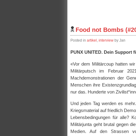
Food not Bombs (#20
Posted in
artikel
,
interview
by Jan
PUNX UNITED. Dein Support
«Vor dem Militärcoup hatten wir
Militärputsch im Februar 202
Machdemonstrationen der Generä
Menschen ihre Existenzgrundlag
nur das. Hunderte von Zivilist*i
Und jeden Tag werden es mehr.
Kriegsmaterial auf friedlich De
Lebensbedingungen für alle? Ko
Militärjunta geht brutal gegen d
Medien. Auf den Strassen 