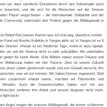
en wir, dass sämtliche Einnahmen durch den Solisampler auch
s brauchen, und die sich für die Menschen auf der Strasse
alen Player wegschauen – die internationale Solidarität und der
 Community unterstützt den Protest gegen die Militärgewalt in
on Rebel Riot (seinen Namen lass ich mal weg, obwohl er meinte
en Food not Bombs Kollektiv in Yangon aktiv ist. In Yangon ist es 6
n Sirenen. «Heute ist ein friedlicher Tag», meint er dazu lapidar.
nter, um auf der Strasse nicht zu sehr aufzufallen. Wir unterhalten
latz geben für seine Worte. «Die Militärs haben unsere Träume und
em Militärcoup hatten wir hier Träume. Jetzt ist unsere Zukunft
ss uns unser Leben genommen wurde und nun Gewalt herrscht. Am
rochen, was wir tun können. Wir haben Demos organisiert. Weil
sonen zusammen erlaubt waren, machten wir Flashmobs und
-15 Minuten. Auch die Gewerkschaften haben sich mit uns
Menschen verlieren ihre Arbeit und wissen langsam nicht mehr,
 fight back!
 Angst wegen der krassen Militärgewalt, die immer schlimmer