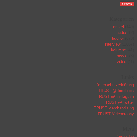
Kategorien
artikel
(149)
audio
(12)
bücher
(679)
interview
(1.067)
kolumne
(41)
news
(78)
video
(11)
Links
Datenschutzerklärung
TRUST @ facebook
TRUST @ Instagram
TRUST @ twitter
TRUST Merchandising
TRUST Videography
Meta
Anmelden