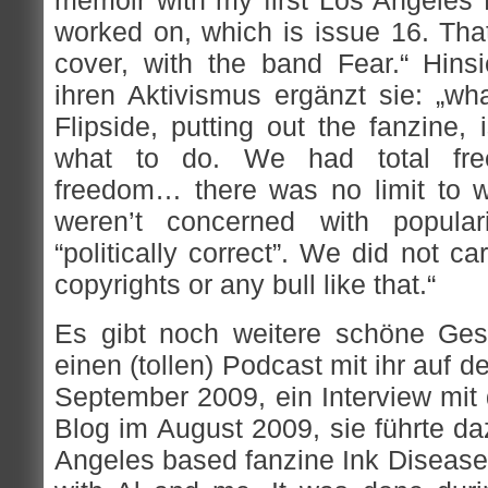
memoir with my first Los Angeles F
worked on, which is issue 16. That
cover, with the band Fear.“ Hinsi
ihren Aktivismus ergänzt sie: „wh
Flipside, putting out the fanzine,
what to do. We had total free
freedom… there was no limit to 
weren’t concerned with popula
“politically correct”. We did not c
copyrights or any bull like that.“
Es gibt noch weitere schöne Gesp
einen (tollen) Podcast mit ihr auf 
September 2009, ein Interview mit
Blog im August 2009, sie führte d
Angeles based fanzine Ink Disease 