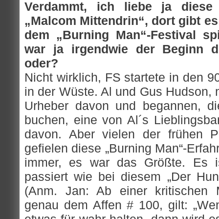
Verdammt, ich liebe ja diese
„Malcom Mittendrin“, dort gibt es
dem „Burning Man“-Festival spi
war ja irgendwie der Beginn d
oder?
Nicht wirklich, FS startete in den 9
in der Wüste. Al und Gus Hudson, 
Urheber davon und begannen, d
buchen, eine von Al´s Lieblingsban
davon. Aber vielen der frühen P
gefielen diese „Burning Man“-Erfa
immer, es war das Größte. Es is
passiert wie bei diesem „Der Hund
(Anm. Jan: Ab einer kritischen
genau dem Affen # 100, gilt: „W
etwas für wahr halten, dann wird e